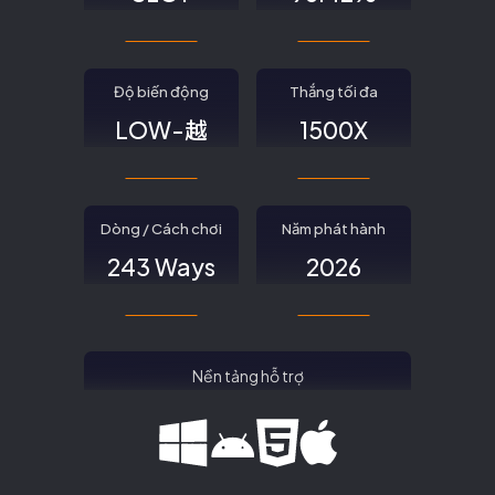
Vận hành dựa trên hệ thống Dual Pot, mỗi
lần Wild xuất hiện sẽ tích lũy vào bộ đếm,
kích hoạt tính năng Hold & Spin mạnh mẽ, nơi
Độ biến động
Thắng tối đa
các phần thưởng có thể cộng dồn liên tục.
LOW-越
1500X
Với 3 tùy chọn Feature Buy và khả năng
đồng thời Mở khóa, Cộng thêm và Nhân đôi
giá trị Coin, tựa game mang đến đúng chất
Dòng / Cách chơi
Năm phát hành
giải trí mà người chơi mong đợi. Khóa Wild –
chốt chiến thắng!
243 Ways
2026
Nền tảng hỗ trợ