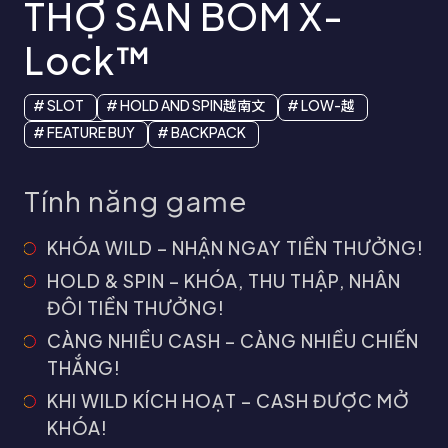
THỢ SĂN BOM X-
Lock™
BÁT TỤ BẢO X-Huge™
HÀN
DŨN
Nền tảng thịnh vượng, tất cả trong
Khám 
phiên bản nâng cấp hoàn toàn – BÁT
# SLOT
# HOLD AND SPIN越南文
# LOW-越
dươn
TỤ BẢO X-Huge™
# FEATURE BUY
# BACKPACK
khóa
trải 
năng
Tính năng game
KHÓA WILD – NHẬN NGAY TIỀN THƯỞNG!
HOLD & SPIN – KHÓA, THU THẬP, NHÂN
ĐÔI TIỀN THƯỞNG!
CÀNG NHIỀU CASH – CÀNG NHIỀU CHIẾN
THẮNG!
KHI WILD KÍCH HOẠT – CASH ĐƯỢC MỞ
KHÓA!