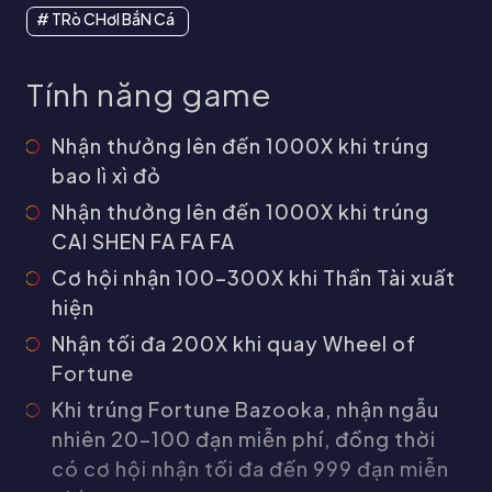
# TRò CHơI BắN Cá
BÁT TỤ BẢO X-Huge™
HÀN
DŨN
Tính năng game
Nền tảng thịnh vượng, tất cả trong
Khám 
phiên bản nâng cấp hoàn toàn – BÁT
dươn
TỤ BẢO X-Huge™
Nhận thưởng lên đến 1000X khi trúng
khóa
trải 
bao lì xì đỏ
năng
Nhận thưởng lên đến 1000X khi trúng
CAI SHEN FA FA FA
Cơ hội nhận 100–300X khi Thần Tài xuất
hiện
Nhận tối đa 200X khi quay Wheel of
Fortune
Khi trúng Fortune Bazooka, nhận ngẫu
nhiên 20–100 đạn miễn phí, đồng thời
có cơ hội nhận tối đa đến 999 đạn miễn