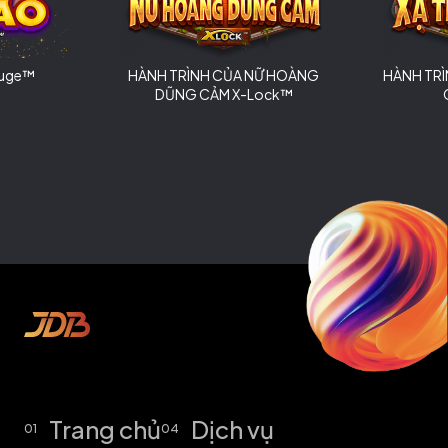
Huge™
HÀNH TRÌNH CỦA NỮ HOÀNG
HÀNH TRÌ
DŨNG CẢM X-Lock™
Chính sách bảo mật
Trang chủ
Dịch vụ
01
04