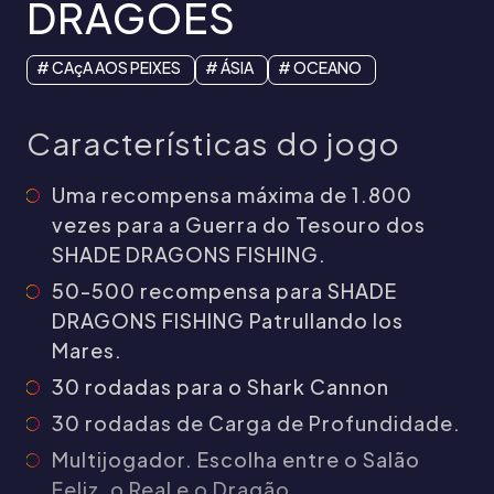
DRAGÕES
Taça Do Tesouro X-Huge™
Viag
# CAçA AOS PEIXES
# ÁSIA
# OCEANO
Loc
Plataforma de Riqueza, Todo en la
Expl
Nueva Versión Mejorada.- 'Taça Do
no o
Tesouro X-Huge™
Características do jogo
Lock
Wild 
expe
Uma recompensa máxima de 1.800
envo
vezes para a Guerra do Tesouro dos
SHADE DRAGONS FISHING.
50-500 recompensa para SHADE
DRAGONS FISHING Patrullando los
Mares.
30 rodadas para o Shark Cannon
30 rodadas de Carga de Profundidade.
Multijogador. Escolha entre o Salão
Feliz, o Real e o Dragão.