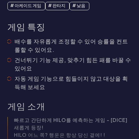
# 아케이드 게임
# 판타지
# 낮음
보물 그릇 X-Huge™
용감한
게임 특징
부자 플랫폼, 모두가 새로운 업그레이드
바다 
된 버전 '보물 그릇
결합된
배율 
배수를 자유롭게 조정할 수 있어 승률을 컨트
공합
롤할 수 있어요.
건너뛰기 기능 제공, 맞추기 힘든 패를 바꿀 수
있어요
자동 게임 기능으로 힘들이지 않고 대상을 획
득해 보세요
게임 소개
빠르고 간단하게 HILO를 예측하는 게임 - [DICE]
새롭게 등장!
HILO 어느 쪽? 행운은 항상 당신 곁에! !