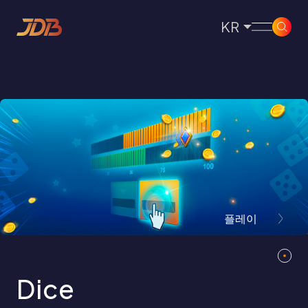
KR
EN
검색
CN
홈
01
PT
ES
JDB 소개
02
TH
# 아케이드 게임
# 피쉬 슈팅 게임
# 게임
게임
VN
# 슬롯
# 카드
# 빙고
03
서비스
04
플레이
문의하기
05
인기 게임
FAQ
06
Dice
공지사항
07