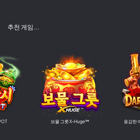
추천 게임...
POT
보물 그릇 X-Huge™
용감한 여