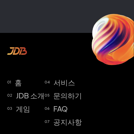
개인정보 처리방침
홈
서비스
01
04
1. 정보 수집
JDB 소개
문의하기
02
05
더 나은 웹사이트 이용 경험을 제공하기 위해, 본 사이
트(https://www.jdbgaming.com/) 이용 시 이름,
게임
FAQ
03
06
이메일, 연락처, 연령 등과 같은 정보를 수집할 수 있습
공지사항
니다. 해당 정보는 문의 제출 또는 서비스 이용 과정에
07
서 수집될 수 있습니다.