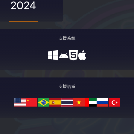
RTP
96.5%
发行年份
2024